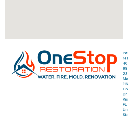
in
re
40
98
23
Ma
11
Gr
Dr 
Ki
FL
Un
St